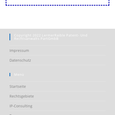
Copyright 2022 LermerRaible Patent- Und
Rechtsanwalts PartGmbB
Impressum
Datenschutz
Menü
Startseite
Rechtsgebiete
IP-Consulting