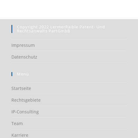
Copyright 2022 LermerRaible Patent- Und
Rechtsanwalts PartGmbB
Impressum
Datenschutz
Menü
Startseite
Rechtsgebiete
IP-Consulting
Team
Karriere